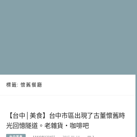
標籤:
懷舊餐廳
【台中│美食】台中市區出現了古董懷舊時
光回憶隧道。老雜貨‧咖啡吧
台中美食
JASON123455
2015-01-14
2