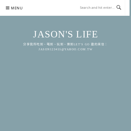
Skip
MENU
to
content
JASON'S LIFE
分享我所吃到、喝到、玩到、樂到LET'S GO 邀約來信：
JASON123455@YAHOO.COM.TW