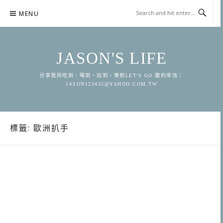
Skip
MENU
to
content
JASON'S LIFE
分享我所吃到、喝到、玩到、樂到LET'S GO 邀約來信：
JASON123455@YAHOO.COM.TW
標籤:
歐洲扒手