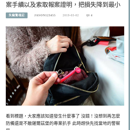
案手續以及索取報案證明，把損失降到最小
失竊驚魂記
JASON123455
2019-03-02
4
看到標題，大家應該知道發生什麼事了 沒錯！沒想到再怎麼
防備還是不敵薩爾茲堡的專業扒手 此時趕快先找當地的警察