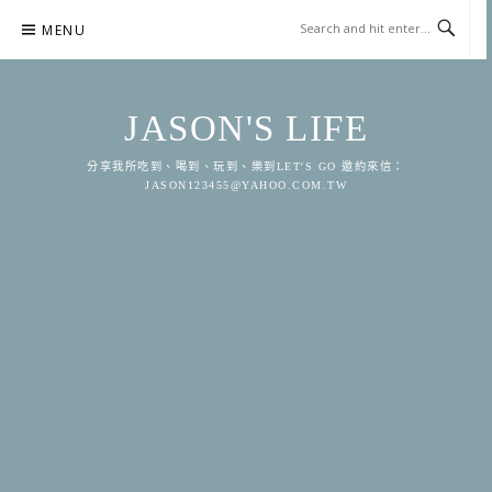
Skip
MENU
to
content
JASON'S LIFE
分享我所吃到、喝到、玩到、樂到LET'S GO 邀約來信：
JASON123455@YAHOO.COM.TW