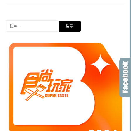
搜
尋
關
鍵
字: