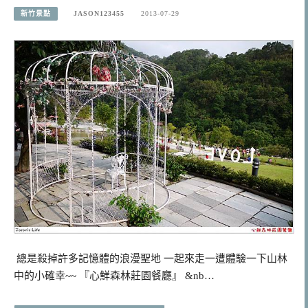
新竹景點
JASON123455
2013-07-29
總是殺掉許多記憶體的浪漫聖地 一起來走一遭體驗一下山林
中的小確幸~~ 『心鮮森林莊園餐廳』 &nb…