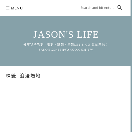
Skip
MENU
to
content
JASON'S LIFE
分享我所吃到、喝到、玩到、樂到LET'S GO 邀約來信：
JASON123455@YAHOO.COM.TW
標籤:
浪漫場地