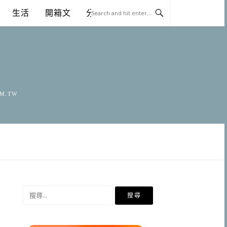
生活
開箱文
分享
OM.TW
搜
尋
關
鍵