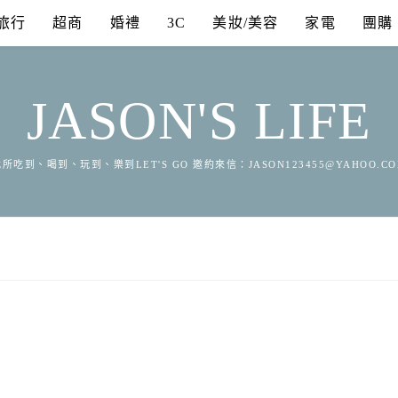
旅行
超商
婚禮
3C
美妝/美容
家電
團購
JASON'S LIFE
所吃到、喝到、玩到、樂到LET'S GO 邀約來信：
JASON123455@YAHOO.C