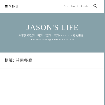
Skip
MENU
to
content
JASON'S LIFE
分享我所吃到、喝到、玩到、樂到LET'S GO 邀約來信：
JASON123455@YAHOO.COM.TW
標籤:
莊園餐廳