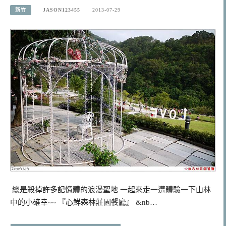
新竹
JASON123455
2013-07-29
總是殺掉許多記憶體的浪漫聖地 一起來走一遭體驗一下山林
中的小確幸~~ 『心鮮森林莊園餐廳』 &nb…