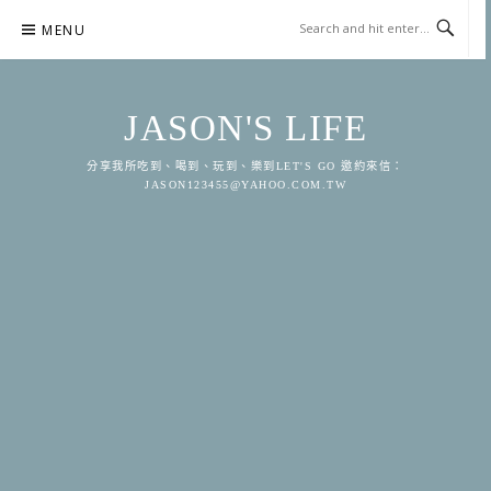
Skip
MENU
to
content
JASON'S LIFE
分享我所吃到、喝到、玩到、樂到LET'S GO 邀約來信：
JASON123455@YAHOO.COM.TW