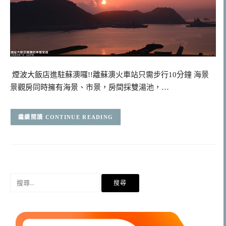
煙波大飯店進駐蘇澳囉!!離蘇澳火車站只需步行10分鐘 海景
景觀房同時擁有海景、市景，房間採雙湯池，…
CONTINUE READING
搜
尋
關
鍵
字: