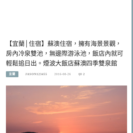
【宜蘭│住宿】蘇澳住宿，擁有海景景觀，
房內冷泉雙池，無邊際游泳池，飯店內就可
輕鬆追日出。煙波大飯店蘇澳四季雙泉館
宜蘭
JASON123455
2016-08-26
2