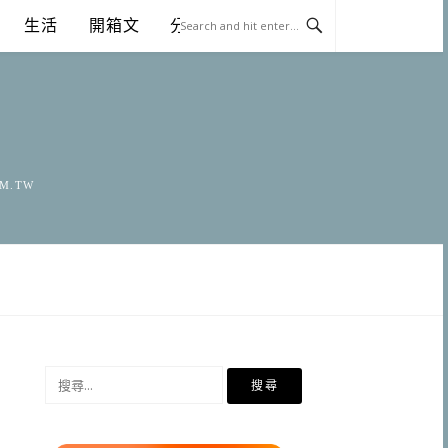
生活
開箱文
分享
OM.TW
搜
尋
關
鍵