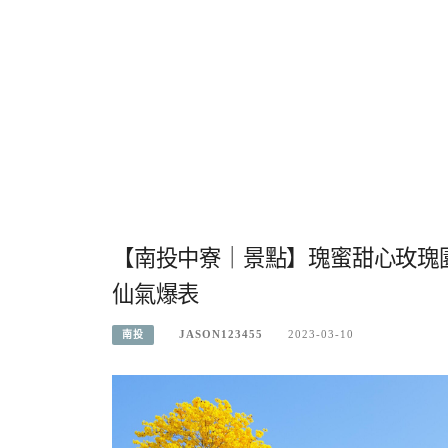
【南投中寮｜景點】瑰蜜甜心玫瑰
仙氣爆表
JASON123455
2023-03-10
南投