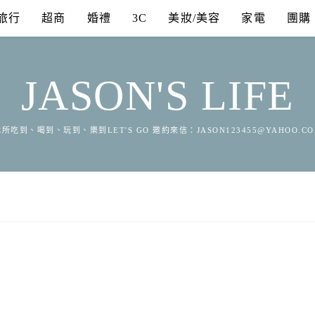
旅行
超商
婚禮
3C
美妝/美容
家電
團購
JASON'S LIFE
所吃到、喝到、玩到、樂到LET'S GO 邀約來信：
JASON123455@YAHOO.C