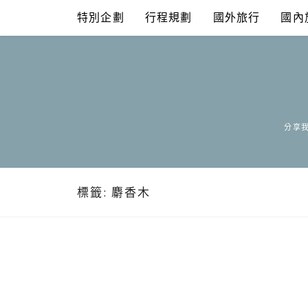
Skip
特別企劃
行程規劃
國外旅行
國內
to
content
分享我
標籤:
麝香木