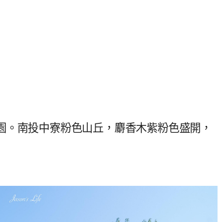
園。南投中寮粉色山丘，麝香木紫粉色盛開，