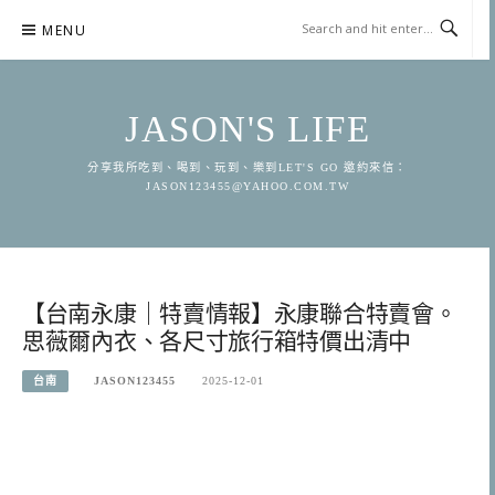
Skip
MENU
to
content
JASON'S LIFE
分享我所吃到、喝到、玩到、樂到LET'S GO 邀約來信：
JASON123455@YAHOO.COM.TW
【台南永康｜特賣情報】永康聯合特賣會。
思薇爾內衣、各尺寸旅行箱特價出清中
台南
JASON123455
2025-12-01