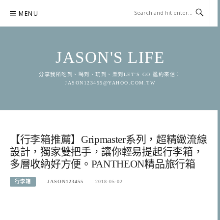
Skip
MENU
to
content
JASON'S LIFE
分享我所吃到、喝到、玩到、樂到LET'S GO 邀約來信：
JASON123455@YAHOO.COM.TW
【行李箱推薦】Gripmaster系列，超精緻流線
設計，獨家雙把手，讓你輕易提起行李箱，
多層收納好方便。PANTHEON精品旅行箱
行李箱
JASON123455
2018-05-02