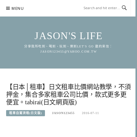
Skip
MENU
to
content
JASON'S LIFE
分享我所吃到、喝到、玩到、樂到LET'S GO 邀約來信：
JASON123455@YAHOO.COM.TW
【日本│租車】日文租車比價網站教學，不須
押金，集合多家租車公司比價，款式更多更
便宜。tabirai(日文網頁版)
租車自駕流程(日文版)
JASON123455
2016-07-11