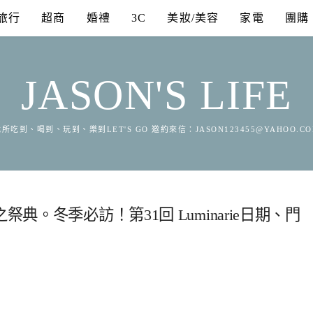
旅行
超商
婚禮
3C
美妝/美容
家電
團購
JASON'S LIFE
所吃到、喝到、玩到、樂到LET'S GO 邀約來信：
JASON123455@YAHOO.C
典。冬季必訪！第31回 Luminarie日期、門