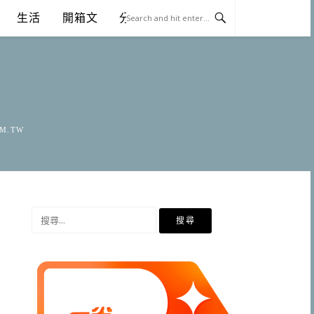
生活
開箱文
分享
OM.TW
搜
尋
關
鍵
字: