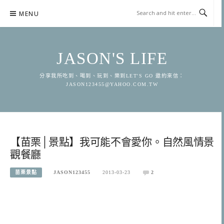
Skip
MENU
to
content
JASON'S LIFE
分享我所吃到、喝到、玩到、樂到LET'S GO 邀約來信：
JASON123455@YAHOO.COM.TW
【苗栗│景點】我可能不會愛你。自然風情景
觀餐廳
苗栗景點
JASON123455
2013-03-23
2