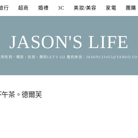
旅行
超商
婚禮
3C
美妝/美容
家電
團購
JASON'S LIFE
所吃到、喝到、玩到、樂到LET'S GO 邀約來信：
JASON123455@YAHOO.C
下午茶。德爾芙