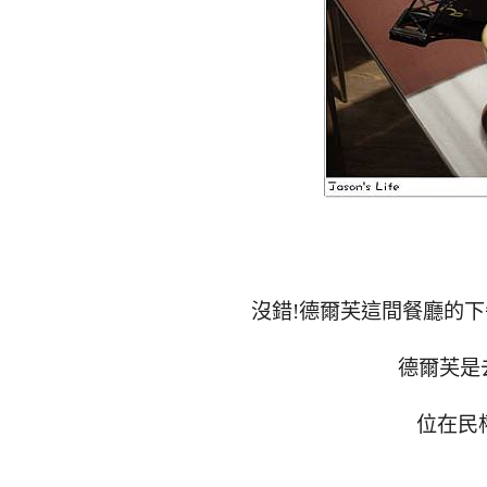
沒錯!德爾芙這間餐廳的
德爾芙是
位在民