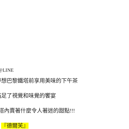
LINE
夢想巴黎鐵塔前享用美味的下午茶
滿足了視覺和味覺的饗宴
內賣著什麼令人著迷的甜點!!!
『德爾芙』