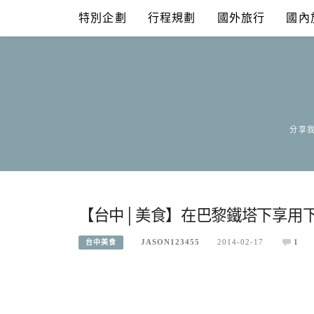
Skip
特別企劃
行程規劃
國外旅行
國內
to
content
分享我
【台中│美食】在巴黎鐵塔下享用
JASON123455
2014-02-17
1
台中美食