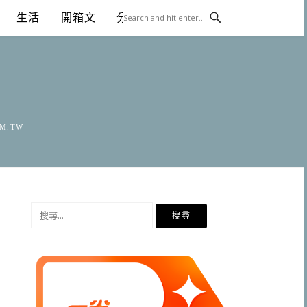
生活
開箱文
分享
OM.TW
搜
尋
關
鍵
字: