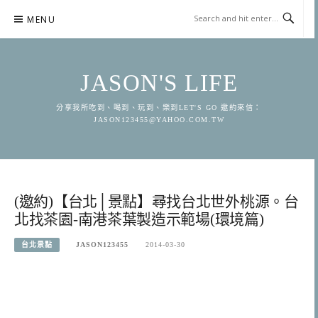
Skip
MENU
to
content
JASON'S LIFE
分享我所吃到、喝到、玩到、樂到LET'S GO 邀約來信：
JASON123455@YAHOO.COM.TW
(邀約)【台北│景點】尋找台北世外桃源。台
北找茶園-南港茶葉製造示範場(環境篇)
台北景點
JASON123455
2014-03-30