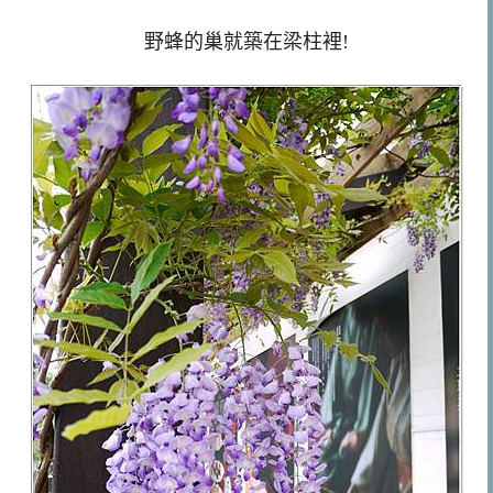
野蜂的巢就築在梁柱裡!