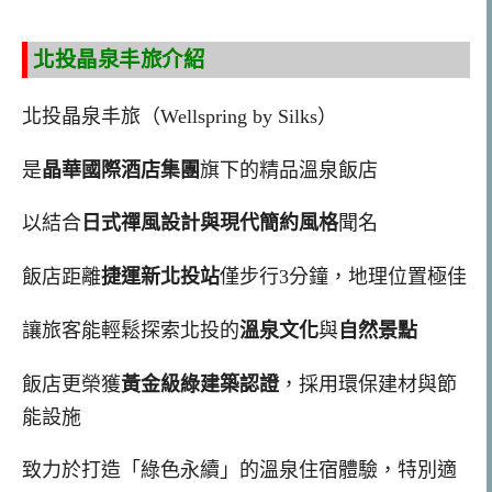
北投晶泉丰旅介紹
北投晶泉丰旅（Wellspring by Silks）
是
晶華國際酒店集團
旗下的精品溫泉飯店
以結合
日式禪風設計與現代簡約風格
聞名
飯店距離
捷運新北投站
僅步行3分鐘，地理位置極佳
讓旅客能輕鬆探索北投的
溫泉文化
與
自然景點
飯店更榮獲
黃金級綠建築認證
，採用環保建材與節
能設施
致力於打造「綠色永續」的溫泉住宿體驗，特別適