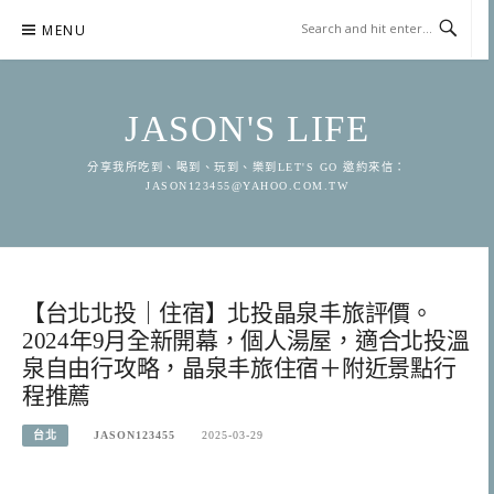
Skip
MENU
to
content
JASON'S LIFE
分享我所吃到、喝到、玩到、樂到LET'S GO 邀約來信：
JASON123455@YAHOO.COM.TW
【台北北投｜住宿】北投晶泉丰旅評價。
2024年9月全新開幕，個人湯屋，適合北投溫
泉自由行攻略，晶泉丰旅住宿＋附近景點行
程推薦
台北
JASON123455
2025-03-29