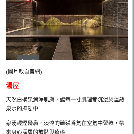
(圖片取自官網)
湯屋
天然白磺泉潤澤肌膚，讓每一寸肌理都沉浸於溫熱
泉水的撫慰中
泉湧輕煙裊裊，淡淡的硫磺香氣在空氣中縈繞，帶
來身心深層的放鬆與療癒