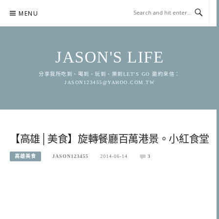
Skip
MENU
to
content
JASON'S LIFE
分享我所吃到、喝到、玩到、樂到LET'S GO 邀約來信：
JASON123455@YAHOO.COM.TW
【高雄│美食】旋轉餐廳百萬港景。小紅食堂
高雄美食
JASON123455
2014-06-14
3