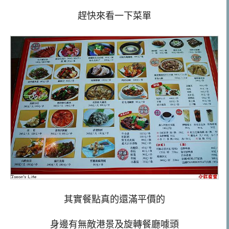
趕快來看一下菜單
其實餐點真的還滿平價的
身邊有無敵港景及旋轉餐廳噱頭