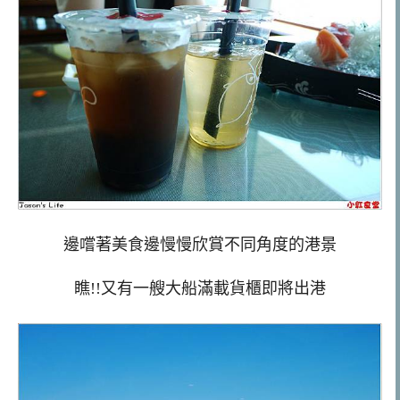
邊嚐著美食邊慢慢欣賞不同角度的港景
瞧!!又有一艘大船滿載貨櫃即將出港