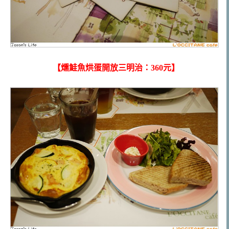
【燻鮭魚烘蛋開放三明治：360元】