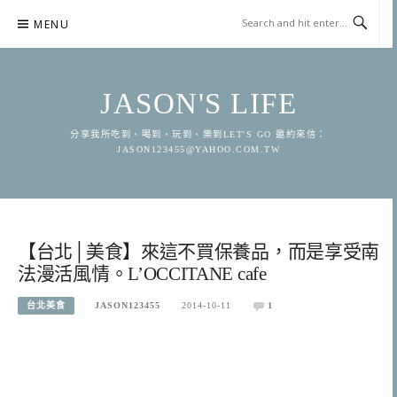
Skip
MENU
to
content
JASON'S LIFE
分享我所吃到、喝到、玩到、樂到LET'S GO 邀約來信：
JASON123455@YAHOO.COM.TW
【台北│美食】來這不買保養品，而是享受南
法漫活風情。L’OCCITANE cafe
台北美食
JASON123455
2014-10-11
1