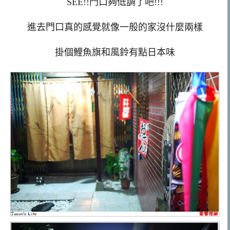
SEE!!門口夠低調了吧!!!
進去門口真的感覺就像一般的家沒什麼兩樣
掛個鯉魚旗和風鈴有點日本味