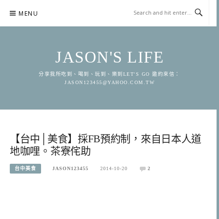
Skip
MENU
to
content
JASON'S LIFE
分享我所吃到、喝到、玩到、樂到LET'S GO 邀約來信：
JASON123455@YAHOO.COM.TW
【台中│美食】採FB預約制，來自日本人道
地咖哩。茶寮侘助
台中美食
JASON123455
2014-10-20
2