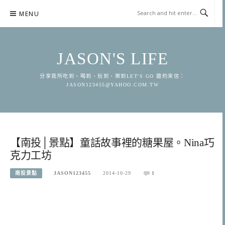
Skip
MENU
to
content
JASON'S LIFE
分享我所吃到、喝到、玩到、樂到LET'S GO 邀約來信：
JASON123455@YAHOO.COM.TW
【南投│景點】童話故事裡的糖果屋。Nina巧
克力工坊
南投景點
JASON123455
2014-10-29
1