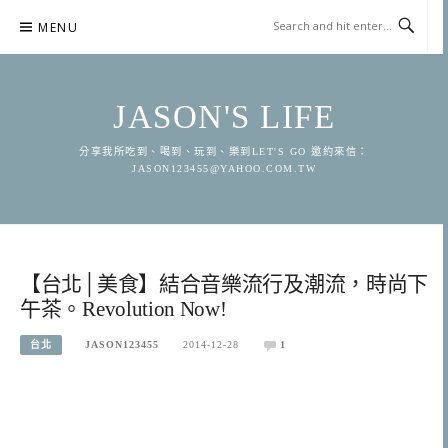
Skip
MENU
to
content
JASON'S LIFE
分享我所吃到、喝到、玩到、樂到LET'S GO 邀約來信：
JASON123455@YAHOO.COM.TW
【台北│美食】結合音樂流行及潮流，時尚下
午茶。Revolution Now!
台北
JASON123455
2014-12-28
1