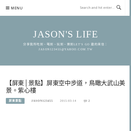
Skip
MENU
to
content
JASON'S LIFE
分享我所吃到、喝到、玩到、樂到LET'S GO 邀約來信：
JASON123455@YAHOO.COM.TW
【屏東│景點】屏東空中步道，鳥瞰大武山美
景。紫心樓
屏東景點
JASON123455
2015-03-14
2