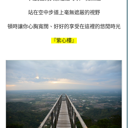
站在空中步道上毫無遮蔽的視野
頓時讓你心胸寬闊、好好的享受在這裡的悠閒時光
『紫心樓』