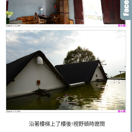
沿著樓梯上了樓後!視野頓時遼闊