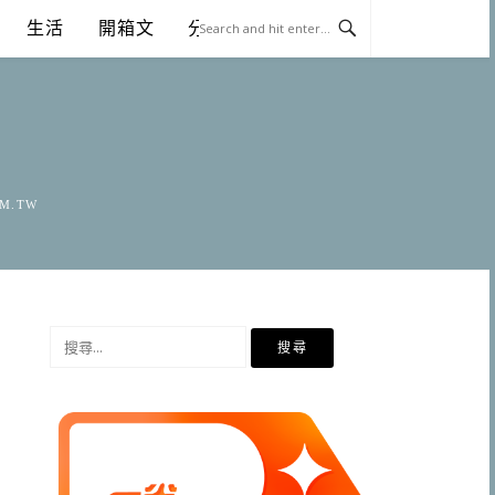
生活
開箱文
分享
OM.TW
搜
尋
關
鍵
字: