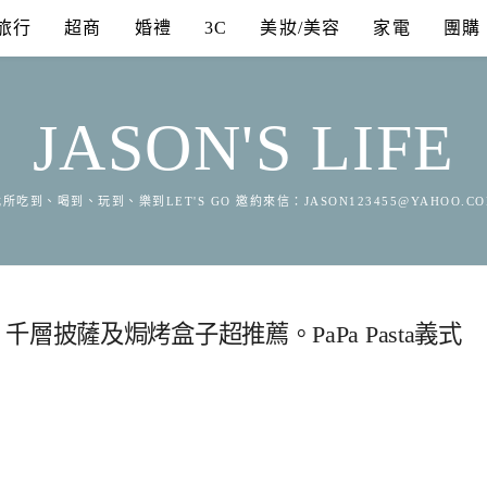
旅行
超商
婚禮
3C
美妝/美容
家電
團購
JASON'S LIFE
所吃到、喝到、玩到、樂到LET'S GO 邀約來信：
JASON123455@YAHOO.C
披薩及焗烤盒子超推薦。PaPa Pasta義式