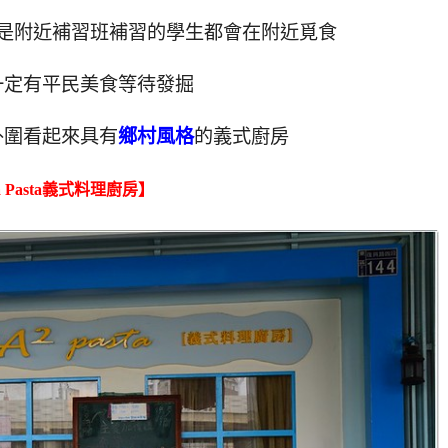
是附近補習班補習的學生都會在附近覓食
一定有平民美食等待發掘
外圍看起來具有
鄉村風格
的義式廚房
a Pasta義式料理廚房】