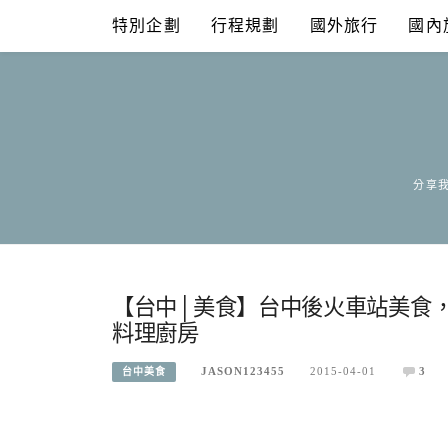
Skip
特別企劃
行程規劃
國外旅行
國內
to
content
分享我
【台中│美食】台中後火車站美食，千層
料理廚房
JASON123455
2015-04-01
3
台中美食