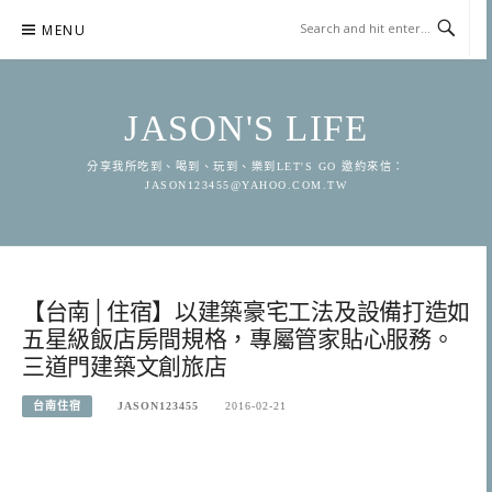
Skip
MENU
to
content
JASON'S LIFE
分享我所吃到、喝到、玩到、樂到LET'S GO 邀約來信：
JASON123455@YAHOO.COM.TW
【台南│住宿】以建築豪宅工法及設備打造如
五星級飯店房間規格，專屬管家貼心服務。
三道門建築文創旅店
台南住宿
JASON123455
2016-02-21