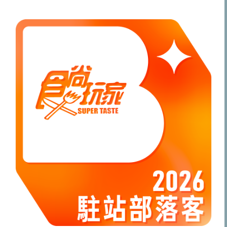
關
鍵
字: