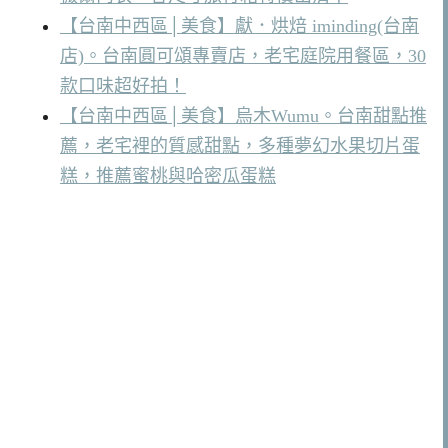
【台南中西區│美食】獻．烘焙 iminding(台南
店)。台南圓可頌專賣店，老宅庭院用餐區，30
款口味超好拍！
【台南中西區│美食】烏木Wumu。台南甜點推
薦，老宅裡的質感甜點，多種夢幻水果切片蛋
糕，推薦蜜桃與哈密瓜蛋糕