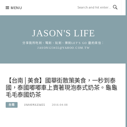
Skip
MENU
to
content
JASON'S LIFE
分享我所吃到、喝到、玩到、樂到LET'S GO 邀約來信：
JASON123455@YAHOO.COM.TW
【台南│美食】國華街散策美食，一秒到泰
國，泰國嘟嘟車上賣著現泡泰式奶茶。龜龜
毛毛泰國奶茶
台南
JASON123455
2016-04-08