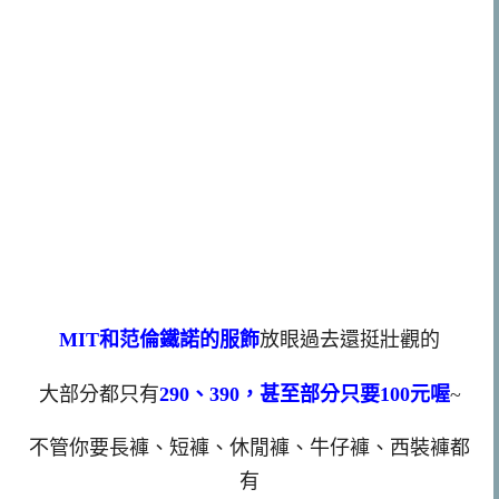
MIT和范倫鐵諾的服飾
放眼過去還挺壯觀的
大部分都只有
290、390，甚至部分只要100元喔
~
不管你要長褲、短褲、休閒褲、牛仔褲、西裝褲都
有