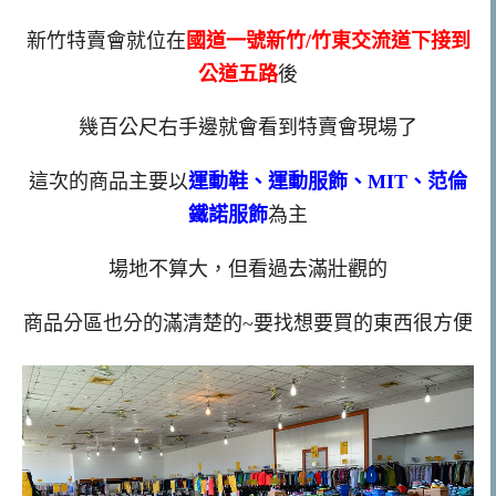
新竹特賣會就位在
國道一號新竹/竹東交流道下接到
公道五路
後
幾百公尺右手邊就會看到特賣會現場了
這次的商品主要以
運動鞋、運動服飾、MIT、范倫
鐵諾服飾
為主
場地不算大，但看過去滿壯觀的
商品分區也分的滿清楚的~要找想要買的東西很方便