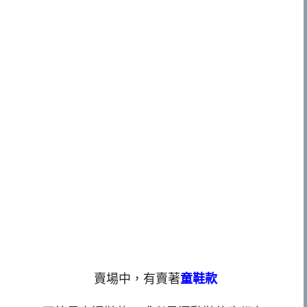
賣場中，有賣著
童鞋款