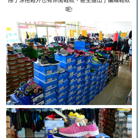
除了涼拖鞋外也有休閒鞋款，甚至還出了編織鞋款
呢!