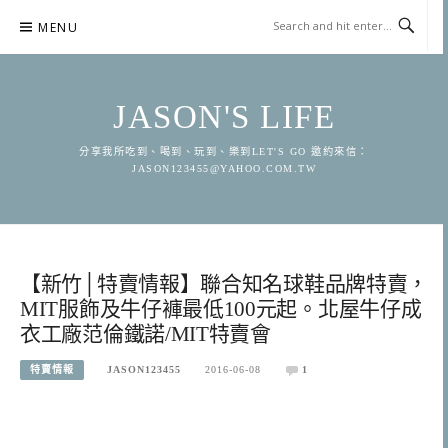
Skip
MENU
to
content
JASON'S LIFE
分享我所吃到、喝到、玩到、樂到LET'S GO 邀約來信：
JASON123455@YAHOO.COM.TW
【新竹│特賣情報】聯合知名球鞋品牌特賣，
MIT服飾及牛仔褲最低100元起。北屋牛仔成
衣工廠范倫鐵諾/MIT特賣會
特賣情報
JASON123455
2016-06-08
1