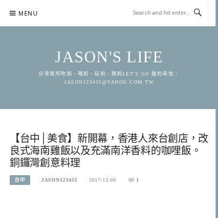
Skip
MENU
to
content
JASON'S LIFE
分享我所吃到、喝到、玩到、樂到LET'S GO 邀約來信：
JASON123455@YAHOO.COM.TW
【台中│美食】新開幕，香港人來台創店，改
良式海南雞飯以及充滿南洋香料的咖哩飯。
銅鑼灣創意料理
台中
JASON123455
2017-12-06
1