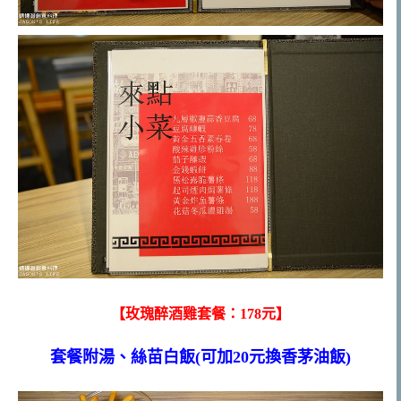
【玫瑰醉酒雞套餐：178元】
套餐附湯、絲苗白飯(可加20元換香茅油飯)