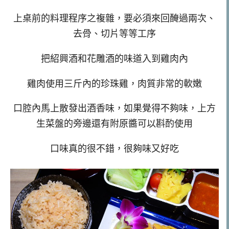
上桌前的料理程序之複雜，要必須來回醃過兩次、
去骨、切片等等工序
把紹興酒和花雕酒的味道入到雞肉內
雞肉使用三斤內的珍珠雞，肉質非常的軟嫩
口腔內馬上散發出酒香味，如果覺得不夠味，上方
生菜盤的旁邊還有附原醬可以斟酌使用
口味真的很不錯，很夠味又好吃