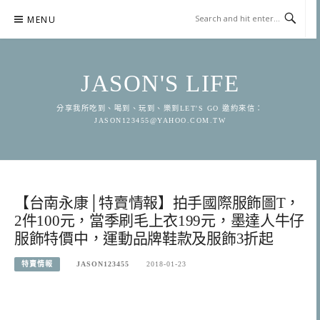
Skip
MENU
to
content
JASON'S LIFE
分享我所吃到、喝到、玩到、樂到LET'S GO 邀約來信：
JASON123455@YAHOO.COM.TW
【台南永康│特賣情報】拍手國際服飾圖T，
2件100元，當季刷毛上衣199元，墨達人牛仔
服飾特價中，運動品牌鞋款及服飾3折起
特賣情報
JASON123455
2018-01-23