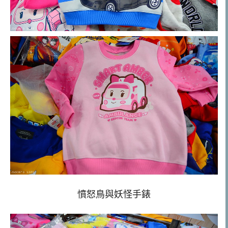
憤怒鳥與妖怪手錶