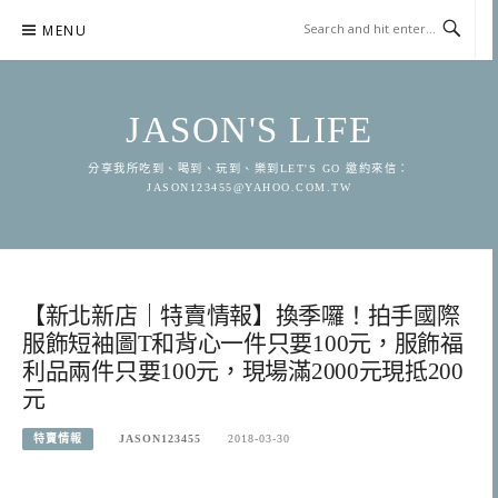
Skip
MENU
to
content
JASON'S LIFE
分享我所吃到、喝到、玩到、樂到LET'S GO 邀約來信：
JASON123455@YAHOO.COM.TW
【新北新店｜特賣情報】換季囉！拍手國際
服飾短袖圖T和背心一件只要100元，服飾福
利品兩件只要100元，現場滿2000元現抵200
元
特賣情報
JASON123455
2018-03-30