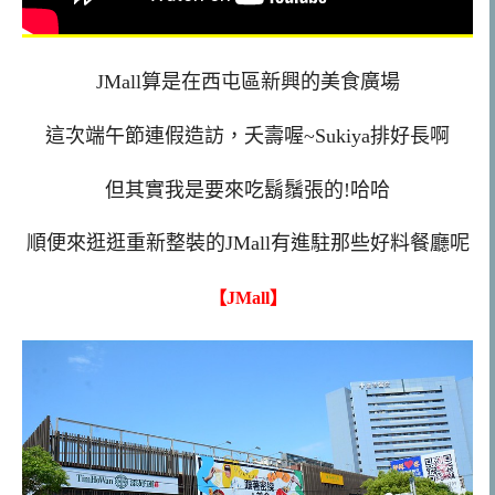
JMall算是在西屯區新興的美食廣場
這次端午節連假造訪，夭壽喔~Sukiya排好長啊
但其實我是要來吃鬍鬚張的!哈哈
順便來逛逛重新整裝的JMall有進駐那些好料餐廳呢
【JMall】