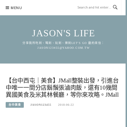
Skip
MENU
to
content
JASON'S LIFE
分享我所吃到、喝到、玩到、樂到LET'S GO 邀約來信：
JASON123455@YAHOO.COM.TW
【台中西屯｜美食】JMall整裝出發，引進台
中唯一一間分店鬍鬚張滷肉飯，還有10幾間
異國美食及米其林餐廳，等你來攻略。JMall
台中美食
JASON123455
2018-06-22