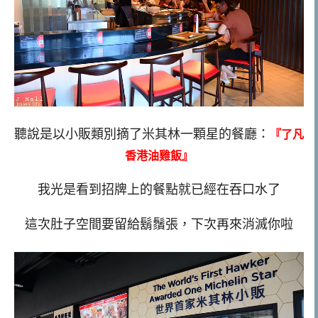
聽說是以小販類別摘了米其林一顆星的餐廳：
『了凡
香港油雞飯』
我光是看到招牌上的餐點就已經在吞口水了
這次肚子空間要留給鬍鬚張，下次再來消滅你啦