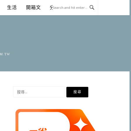
生活
開箱文
分享
OM.TW
搜
尋
關
鍵
字: