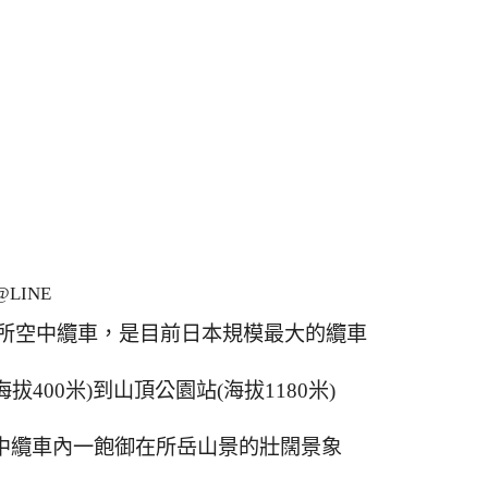
LINE
的御在所空中纜車，是目前日本規模最大的纜車
拔400米)到山頂公園站(海拔1180米)
空中纜車內一飽御在所岳山景的壯闊景象