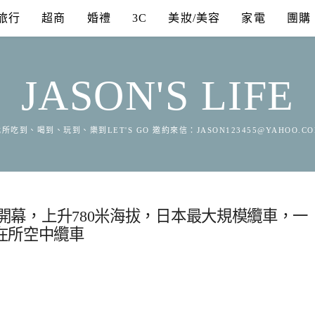
旅行
超商
婚禮
3C
美妝/美容
家電
團購
JASON'S LIFE
所吃到、喝到、玩到、樂到LET'S GO 邀約來信：
JASON123455@YAHOO.C
1重新開幕，上升780米海拔，日本最大規模纜車，一
在所空中纜車