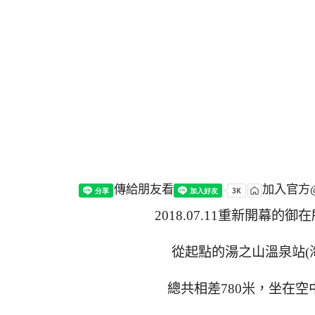
傳給朋友看
加入官方@
2018.07.11重新開幕
從起點的
湯之山溫泉站(海
總共相差780米，坐在