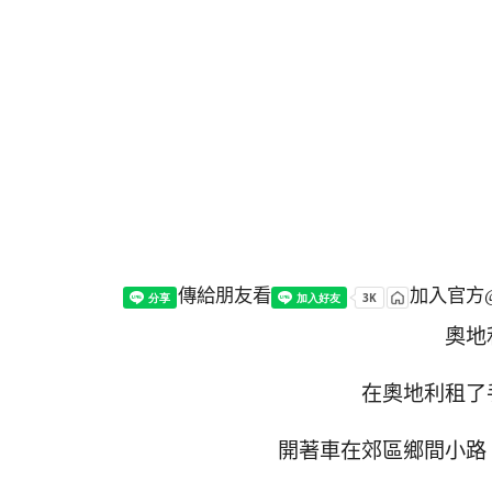
傳給朋友看
加入官方@
奧地
在奧地利租了
開著車在郊區鄉間小路