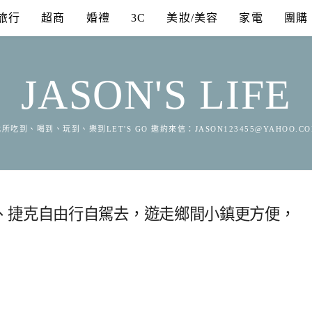
旅行
超商
婚禮
3C
美妝/美容
家電
團購
JASON'S LIFE
所吃到、喝到、玩到、樂到LET'S GO 邀約來信：
JASON123455@YAHOO.C
、捷克自由行自駕去，遊走鄉間小鎮更方便，