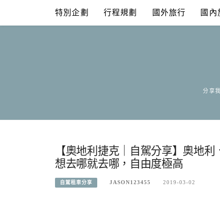
Skip
特別企劃
行程規劃
國外旅行
國內
to
content
分享我
【奧地利捷克｜自駕分享】奧地利
想去哪就去哪，自由度極高
JASON123455
2019-03-02
自駕租車分享