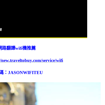
路翻譯wifi機推薦
//new.traveltobuy.com/service/wifi
：JASONWIFITEU