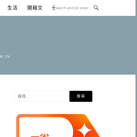
生活
開箱文
分享
OM.TW
搜
尋
關
鍵
字: