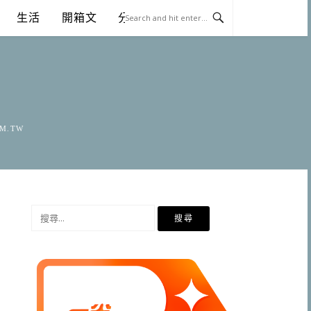
生活
開箱文
分享
OM.TW
搜
尋
關
鍵
字: