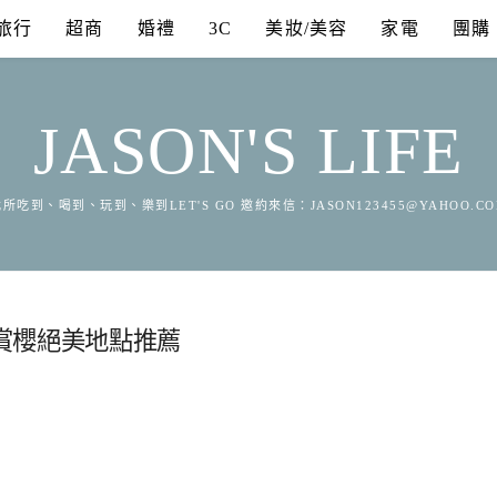
旅行
超商
婚禮
3C
美妝/美容
家電
團購
JASON'S LIFE
所吃到、喝到、玩到、樂到LET'S GO 邀約來信：
JASON123455@YAHOO.C
賞櫻絕美地點推薦