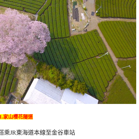
1.家山櫻花隧道
搭乘JR東海道本線至金谷車站