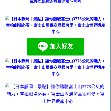
或許也是你的許願池喔～呵呵