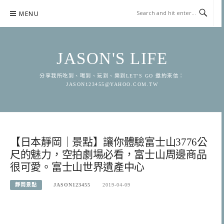
Skip
MENU
to
content
JASON'S LIFE
分享我所吃到、喝到、玩到、樂到LET'S GO 邀約來信：
JASON123455@YAHOO.COM.TW
【日本靜岡｜景點】讓你體驗富士山3776公
尺的魅力，空拍劇場必看，富士山周邊商品
很可愛。富士山世界遺產中心
靜岡景點
JASON123455
2019-04-09