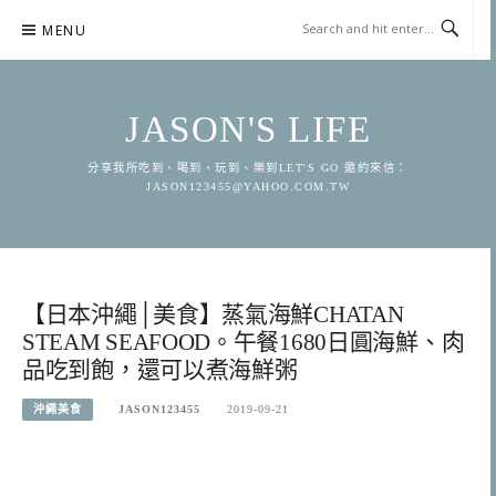
Skip
MENU
to
content
JASON'S LIFE
分享我所吃到、喝到、玩到、樂到LET'S GO 邀約來信：
JASON123455@YAHOO.COM.TW
【日本沖繩│美食】蒸氣海鮮CHATAN
STEAM SEAFOOD。午餐1680日圓海鮮、肉
品吃到飽，還可以煮海鮮粥
沖繩美食
JASON123455
2019-09-21