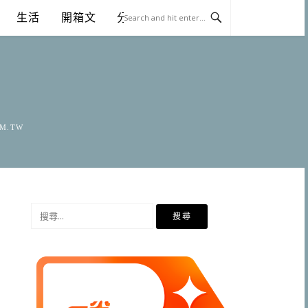
生活
開箱文
分享
OM.TW
搜
尋
關
鍵
字: