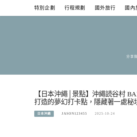
Skip
特別企劃
行程規劃
國外旅行
國內
to
content
分享我
【日本沖繩│景點】沖繩読谷村 BA
打造的夢幻打卡點，隱藏著一處秘
JASON123455
2025-10-24
日本沖繩