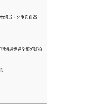
】
一次看海景、夕陽與自然
、岩壁與海邊步道全都超好拍
資訊