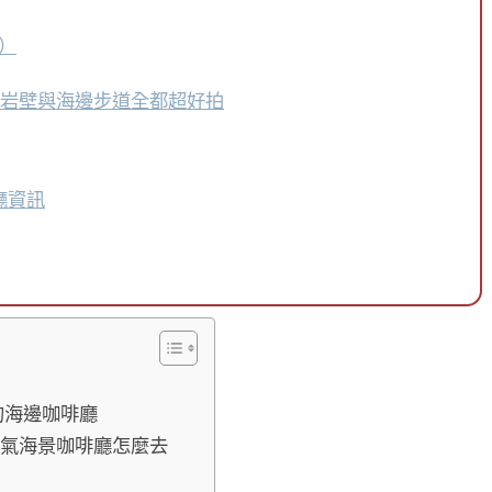
區）
夕陽、岩壁與海邊步道全都超好拍
s餐廳資訊
造的海邊咖啡廳
村人氣海景咖啡廳怎麼去