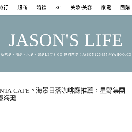
旅行
超商
婚禮
3C
美妝/美容
家電
團購
JASON'S LIFE
所吃到、喝到、玩到、樂到LET'S GO 邀約來信：
JASON123455@YAHOO.C
NTA CAFE。海景日落咖啡廳推薦，星野集團
境海灘