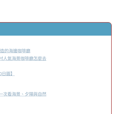
團打造的海邊咖啡廳
読谷村人氣海景咖啡廳怎麼去
000日圓】
位區一次看海景、夕陽與自然