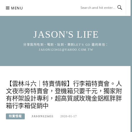
Skip
MENU
to
content
JASON'S LIFE
分享我所吃到、喝到、玩到、樂到LET'S GO 邀約來信：
JASON123455@YAHOO.COM.TW
【雲林斗六｜特賣情報】行李箱特賣會。人
文夜市旁特賣會，登機箱只要千元，獨家附
有杯架設計專利，超高質感玫瑰金鋁框胖胖
箱行李箱促銷中
特賣情報
JASON123455
2020-01-17