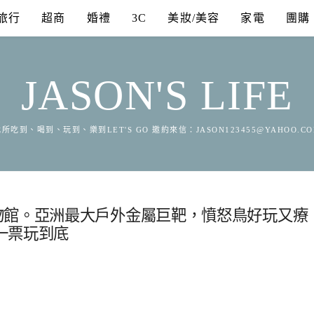
旅行
超商
婚禮
3C
美妝/美容
家電
團購
JASON'S LIFE
所吃到、喝到、玩到、樂到LET'S GO 邀約來信：
JASON123455@YAHOO.C
物館。亞洲最大戶外金屬巨靶，憤怒鳥好玩又療
一票玩到底