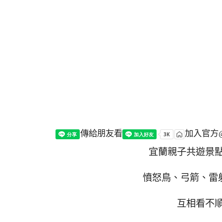
傳給朋友看
加入官方@
宜蘭親子共遊景
憤怒鳥、弓箭、雷
互相看不