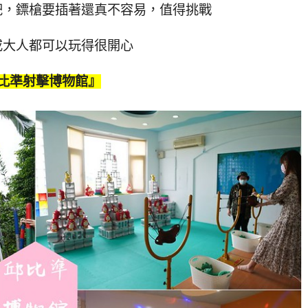
靶，鏢槍要插著還真不容易，值得挑戰
或大人都可以玩得很開心
比準射擊博物館』