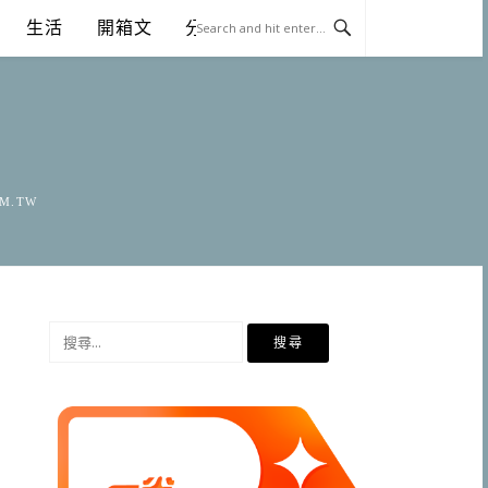
生活
開箱文
分享
OM.TW
搜
尋
關
鍵
字: