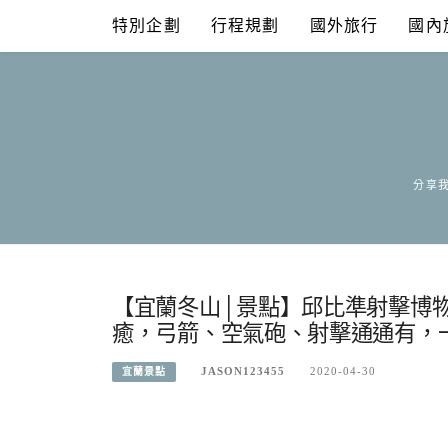
Skip
特別企劃
行程規劃
國外旅行
國內
to
content
分享我
【宜蘭冬山│景點】邱比準射擊博
癒，弓箭、空氣砲、射擊通通有，
JASON123455
2020-04-30
宜蘭景點