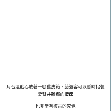
月台還貼心放著一咖舊皮箱，給遊客可以暫時假裝
要背井離鄉的情節
也非常有復古的感覺