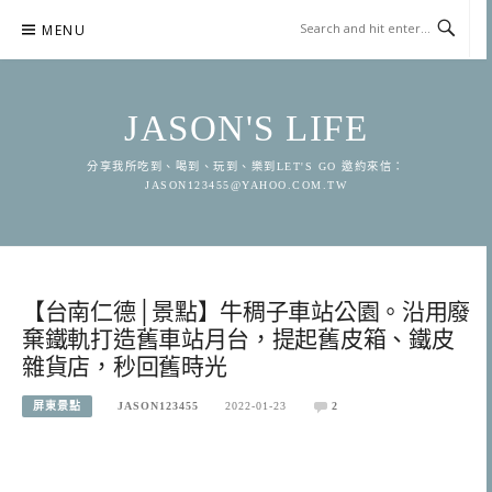
Skip
MENU
to
content
JASON'S LIFE
分享我所吃到、喝到、玩到、樂到LET'S GO 邀約來信：
JASON123455@YAHOO.COM.TW
【台南仁德│景點】牛稠子車站公園。沿用廢
棄鐵軌打造舊車站月台，提起舊皮箱、鐵皮
雜貨店，秒回舊時光
屏東景點
JASON123455
2022-01-23
2