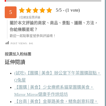
5/5 - (1 vote)
5
1位網友投票評論
關於本文評論的商家、商品、景點、議題、方法，
你給幾顆星呢？
歡迎一起點擊星號參與評論唷！
POST VIEWS:
841
按讚加入粉絲團
延伸閱讀
(試吃)【團購│美食】辦公室下午茶團購甜點。
Q兔屋
【團購│美食】少女療癒系貓掌團購美食。
Mirror Mirror健康手作烘焙坊
【台南│美食】金華路美食，鱔魚創意料理。