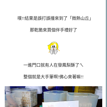
噗!!結果是誤打誤撞來到了「微熱山丘」
那乾脆來買個伴手禮好了
一進門口就有人在發鳳梨酥了ㄟ
整個就是大手筆啊!佛心來著嘛!!