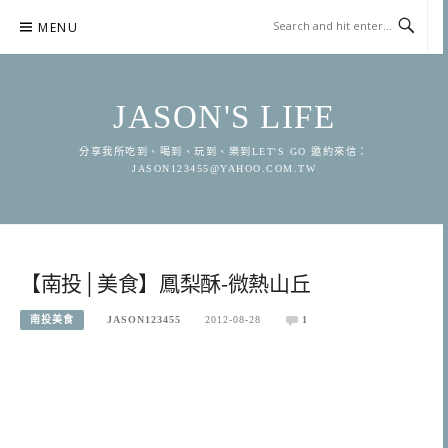
Skip
MENU
to
content
JASON'S LIFE
分享我所吃到、喝到、玩到、樂到LET'S GO 邀約來信：
JASON123455@YAHOO.COM.TW
【南投│美食】鳳梨酥-微熱山丘
南投美食
JASON123455
2012-08-28
1