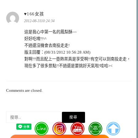
表
♥166女孩
示:
2012-08-3110:24:34
這是我心中第一名的鳳梨酥~~
好好吃唷!!^^
不過還沒機會去南投走走!
版主回覆：(08/31/2012 10:56:28 AM)
對啊!!!而且配上一壺熱茶真是享受啊!!有空可以到南投走走，
現在多了很多景點!!不過還是要挑好天氣啦!哇哈><
Comments are closed.
搜
尋
關
鍵