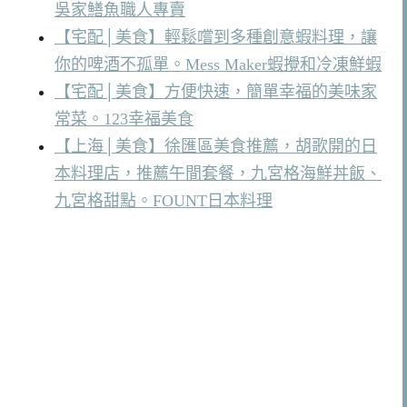
吳家鱔魚職人專賣
【宅配│美食】輕鬆嚐到多種創意蝦料理，讓
你的啤酒不孤單。Mess Maker蝦攪和冷凍鮮蝦
【宅配│美食】方便快速，簡單幸福的美味家
常菜。123幸福美食
【上海│美食】徐匯區美食推薦，胡歌開的日
本料理店，推薦午間套餐，九宮格海鮮丼飯、
九宮格甜點。FOUNT日本料理