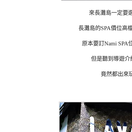
來長灘島一定要選
長灘島的SPA價位高檔有
原本要訂Nami SPA
但是聽到導遊介紹
竟然都出來玩