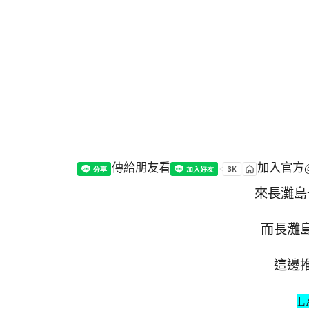
傳給朋友看
加入官方@
來長灘島
而長灘島
這邊
L