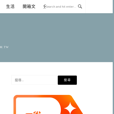
生活
開箱文
分享
OM.TW
搜
尋
關
鍵
字: