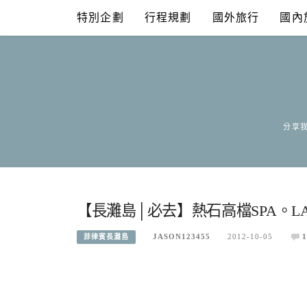
Skip
特別企劃
行程規劃
國外旅行
國內
to
content
分享我
【長灘島│必去】熱石高檔SPA。LAVA 
JASON123455
2012-10-05
1
菲律賓長灘島