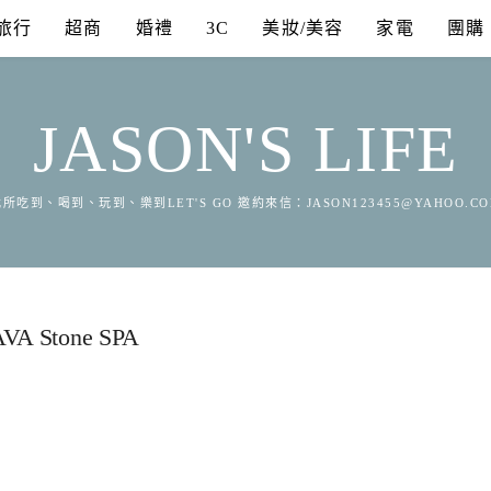
旅行
超商
婚禮
3C
美妝/美容
家電
團購
JASON'S LIFE
所吃到、喝到、玩到、樂到LET'S GO 邀約來信：
JASON123455@YAHOO.C
Stone SPA