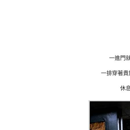
一進門
一排穿著貴
休