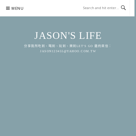
Skip
MENU
to
content
JASON'S LIFE
分享我所吃到、喝到、玩到、樂到LET'S GO 邀約來信：
JASON123455@YAHOO.COM.TW