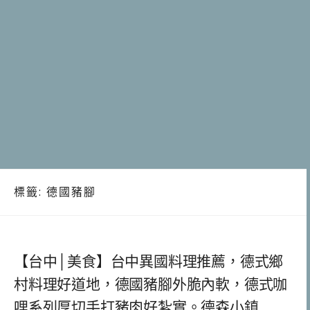
標籤:
德國豬腳
【台中│美食】台中異國料理推薦，德式鄉
村料理好道地，德國豬腳外脆內軟，德式咖
哩系列厚切手打豬肉好紮實。德森小鎮