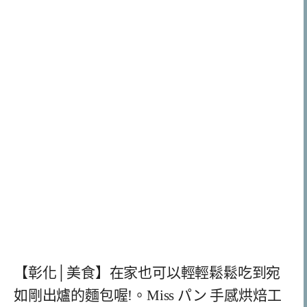
【彰化│美食】在家也可以輕輕鬆鬆吃到宛
如剛出爐的麵包喔!。Miss パン 手感烘焙工