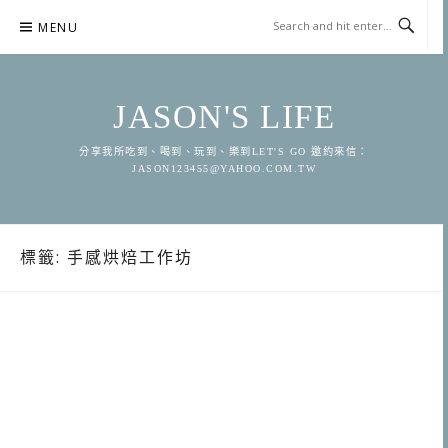
Skip
MENU
to
content
JASON'S LIFE
分享我所吃到、喝到、玩到、樂到LET'S GO 邀約來信：
JASON123455@YAHOO.COM.TW
標籤:
手感烘焙工作坊