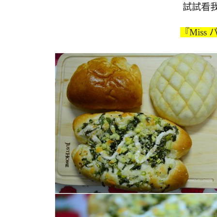
試試看我
『Miss