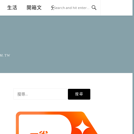
生活
開箱文
分享
OM.TW
搜
尋
關
鍵
字: