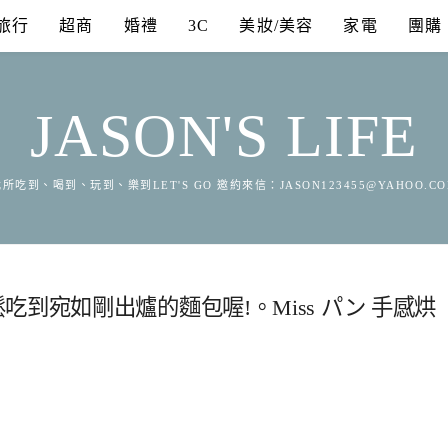
旅行
超商
婚禮
3C
美妝/美容
家電
團購
JASON'S LIFE
所吃到、喝到、玩到、樂到LET'S GO 邀約來信：
JASON123455@YAHOO.C
到宛如剛出爐的麵包喔!。Miss パン 手感烘