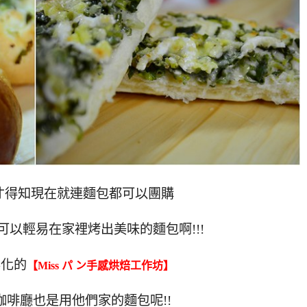
才得知現在就連麵包都可以團購
以輕易在家裡烤出美味的麵包啊!!!
彰化的
【
Miss パ ン手感烘焙工作坊】
啡廳也是用他們家的麵包呢!!