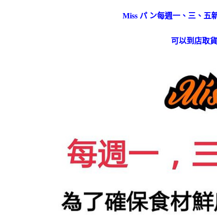
Miss パ ン每週一、三、
可以到店取貨