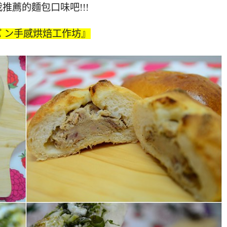
推薦的麵包口味吧!!!
 パ ン手感烘焙工作坊』