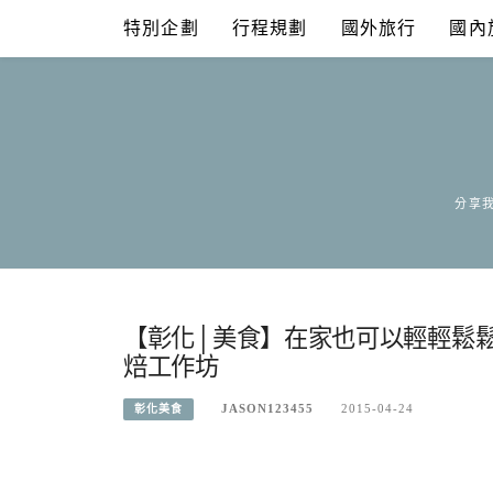
Skip
特別企劃
行程規劃
國外旅行
國內
to
content
分享我
【彰化│美食】在家也可以輕輕鬆鬆吃
焙工作坊
JASON123455
2015-04-24
彰化美食