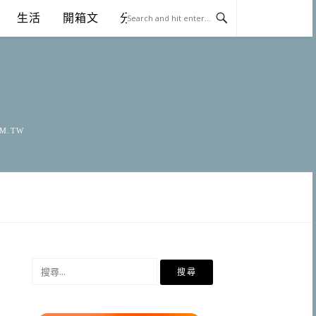
生活
開箱文
分享
OM.TW
搜
尋
關
鍵