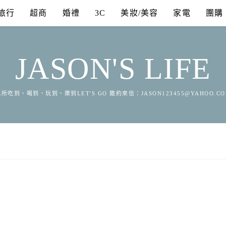
旅行
超商
婚禮
3C
美妝/美容
家電
團購
JASON'S LIFE
所吃到、喝到、玩到、樂到LET'S GO 邀約來信：
JASON123455@YAHOO.C