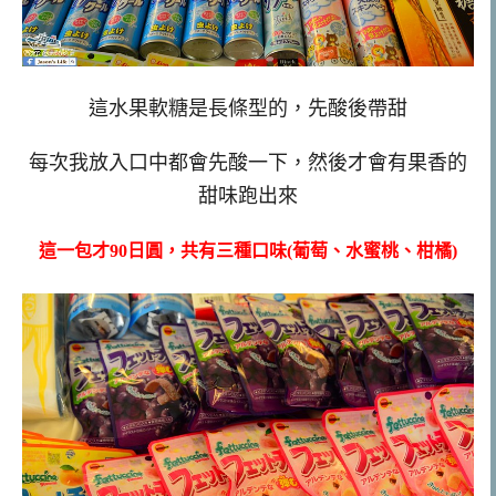
這水果軟糖是長條型的，先酸後帶甜
每次我放入口中都會先酸一下，然後才會有果香的
甜味跑出來
這一包才90日圓，共有三種口味(葡萄、水蜜桃、柑橘)