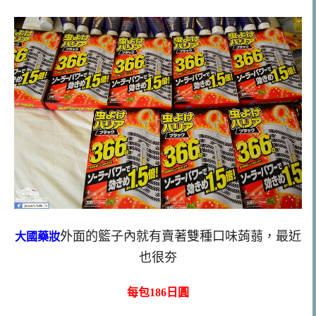
外面的籃子內就有賣著雙種口味蒟蒻，最近
大國藥妝
也很夯
每包
1
86日圓