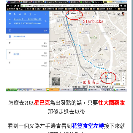
怎麼去?!以
星巴克
為出發點的話，只要
往大國藥妝
那條走進去以後
看到一個叉路左手邊會看到
花笠食堂左
轉
接下來就