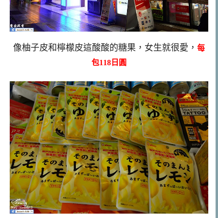
像柚子皮和檸檬皮這酸酸的糖果，女生就很愛，
每
包118日圓