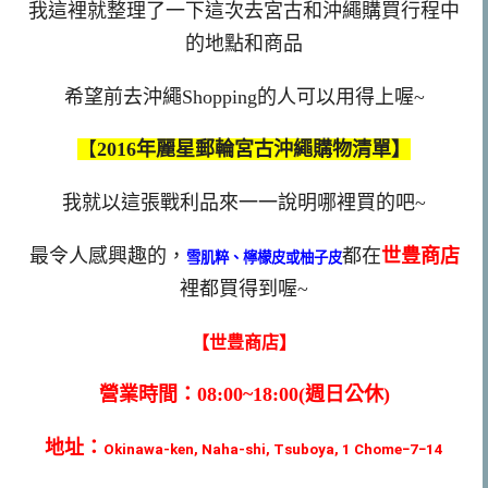
我這裡就整理了一下這次去宮古和沖繩購買行程中
的地點和商品
希望前去沖繩Shopping的人可以用得上喔~
【
2016年麗星郵輪宮古沖繩購物清單】
我就以這張戰利品來一一說明哪裡買的吧~
最令人感興趣的，
都在
世豊商店
雪肌粹、檸檬皮或柚子皮
裡都買得到喔~
【世豊商店】
營業時間：08:00~18:00(週日公休)
地址：
Okinawa-ken, Naha-shi, Tsuboya, 1 Chome−7−14