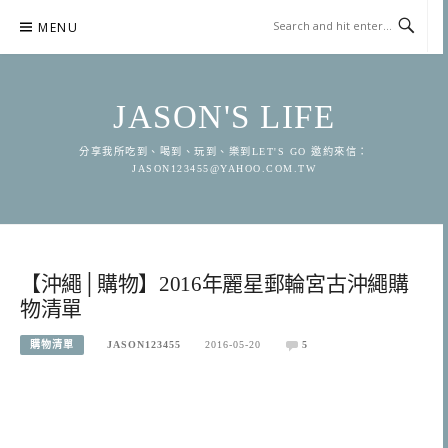
Skip
MENU
to
content
JASON'S LIFE
分享我所吃到、喝到、玩到、樂到LET'S GO 邀約來信：
JASON123455@YAHOO.COM.TW
【沖繩│購物】2016年麗星郵輪宮古沖繩購
物清單
購物清單
JASON123455
2016-05-20
5