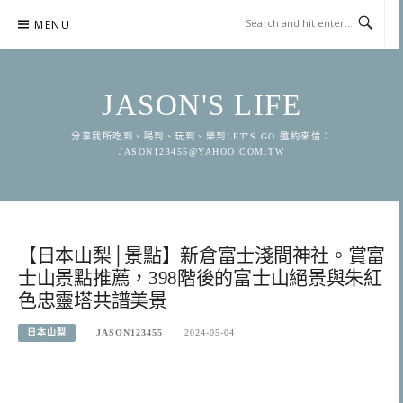
Skip
MENU
to
content
JASON'S LIFE
分享我所吃到、喝到、玩到、樂到LET'S GO 邀約來信：
JASON123455@YAHOO.COM.TW
【日本山梨│景點】新倉富士淺間神社。賞富
士山景點推薦，398階後的富士山絕景與朱紅
色忠靈塔共譜美景
日本山梨
JASON123455
2024-05-04