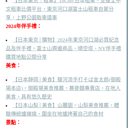
【日本東京｜租車】ToCoo!日本租車。支援全中
文租車比價平台，東京河口湖富士山租車自駕分
享，上野公園取車還車
2024年伴手禮：
【日本東京│購物】2024年東京河口湖必買紀念
品及伴手禮。富士山周邊商品、晴空塔、NY伴手禮
購買地點公開分享
美食：
【日本靜岡│美食】駿河流手打そば金太郎(御殿
場本店)。御殿場美食推薦，蕎麥麵專賣店，在地人
美食，具有悠久歷史
【日本山梨│美食】山麓園。山梨美食推薦，體
驗傳統爐端燒，圍坐在地爐烤著自己的食材
景點：