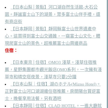
【日本山梨│景點】河口湖自然生活館-大石公
園。靜謐富士山下的湖景，眾多富士山伴手禮，還
有商店街
【日本靜岡│景點】靜岡縣富士山世界遺產中
心。這買得到富士山交通錐，一窺富士山文化，體
現爬富士山的景色，超推薦富士山周邊商品
住宿：
【日本東京│住宿】OMO3 淺草。淺草住宿推
薦，星野集團都市觀光飯店OMO系列，一次擁有淺
草寺和晴空塔夜景，淺草寺只要2分鐘
【日本山梨｜住宿】湖のホテル(Mizno Hotel)。
正對富士山河口湖湖邊住宿推薦，房間陽台賞逆富
士，晚餐享用法餐，另有酒吧
【日本靜岡│住宿】CLAD HOTEL。一進大廳就