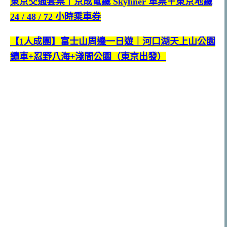
東京交通套票｜京成電鐵 Skyliner 車票＋東京地鐵
24 / 48 / 72 小時乘車券
【1人成團】富士山周邊一日遊｜河口湖天上山公園
纜車+忍野八海+淺間公園（東京出發）