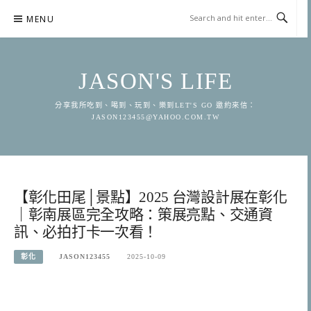
Skip
MENU
to
content
JASON'S LIFE
分享我所吃到、喝到、玩到、樂到LET'S GO 邀約來信：
JASON123455@YAHOO.COM.TW
【彰化田尾│景點】2025 台灣設計展在彰化
｜彰南展區完全攻略：策展亮點、交通資
訊、必拍打卡一次看！
彰化
JASON123455
2025-10-09