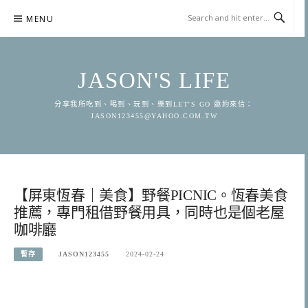
Skip
MENU
to
content
JASON'S LIFE
分享我所吃到、喝到、玩到、樂到LET'S GO 邀約來信：
JASON123455@YAHOO.COM.TW
【屏東恆春｜美食】野餐PICNIC。恆春美食
推薦，專門租借野餐用具，同時也是個老屋
咖啡廳
暫存
JASON123455
2024-02-24