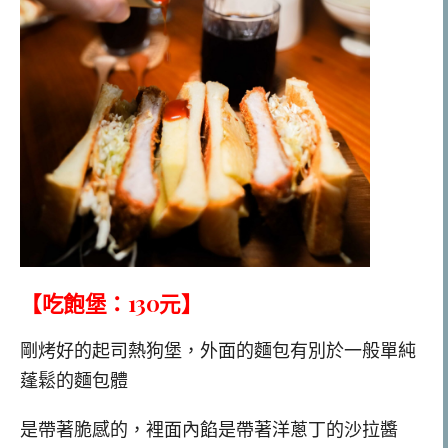
【吃飽堡：130元】
剛烤好的起司熱狗堡，外面的麵包有別於一般單純
蓬鬆的麵包體
是帶著脆感的，裡面內餡是帶著洋蔥丁的沙拉醬