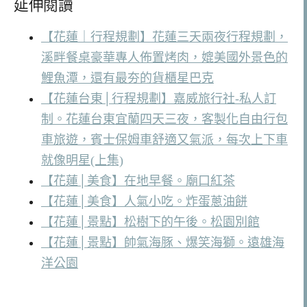
延伸閱讀
【花蓮｜行程規劃】花蓮三天兩夜行程規劃，
溪畔餐桌豪華專人佈置烤肉，媲美國外景色的
鯉魚潭，還有最夯的貨櫃星巴克
【花蓮台東│行程規劃】嘉威旅行社-私人訂
制。花蓮台東宜蘭四天三夜，客製化自由行包
車旅遊，賓士保姆車舒適又氣派，每次上下車
就像明星(上集)
【花蓮│美食】在地早餐。廟口紅茶
【花蓮│美食】人氣小吃。炸蛋蔥油餅
【花蓮│景點】松樹下的午後。松園別館
【花蓮│景點】帥氣海豚、爆笑海獅。遠雄海
洋公園