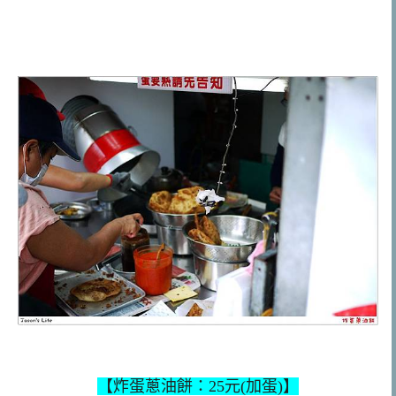
【炸蛋蔥油餅：25元(加蛋)】