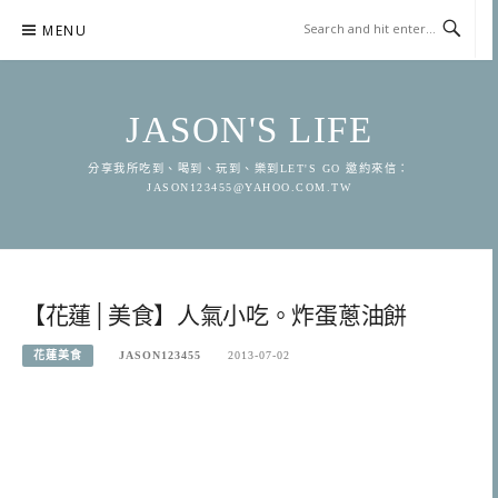
Skip
MENU
to
content
JASON'S LIFE
分享我所吃到、喝到、玩到、樂到LET'S GO 邀約來信：
JASON123455@YAHOO.COM.TW
【花蓮│美食】人氣小吃。炸蛋蔥油餅
花蓮美食
JASON123455
2013-07-02