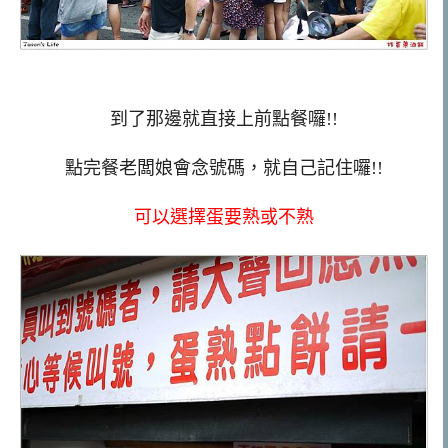
到了那邊就直接上前點餐囉!!
點完餐老闆娘會念號碼，就自己記住囉!!
可以選擇蛋要熟或不熟